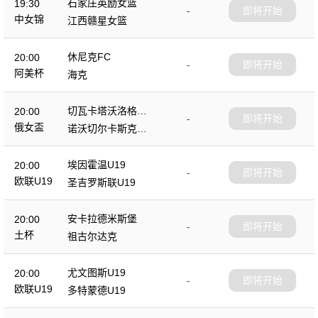
石家庄英励女篮
19:30
-
即将开始
中女锦
江西赣星女篮
休尼克FC
20:00
-
即将开始
阿美杯
海克
切瓦卡塔沃洛格达
20:00
-
即将开始
女篮
俄女盃
诺沃切尔卡斯克女
篮
埃因霍温U19
20:00
-
即将开始
欧联U19
圣吉罗斯联U19
安卡拉德米斯堡
20:00
-
即将开始
土杯
祖古尔达克
尤文图斯U19
20:00
-
即将开始
欧联U19
多特蒙德U19