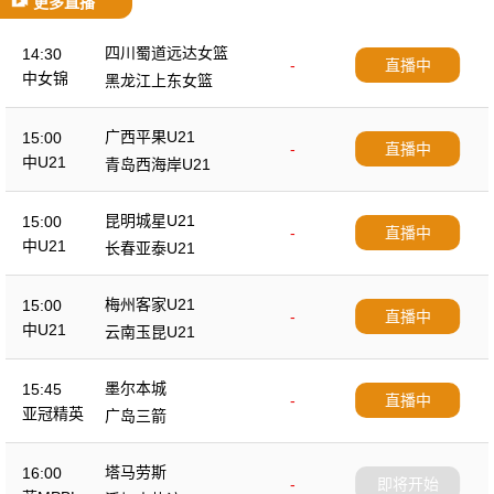
更多直播
四川蜀道远达女篮
14:30
-
直播中
中女锦
黑龙江上东女篮
广西平果U21
15:00
-
直播中
中U21
青岛西海岸U21
昆明城星U21
15:00
-
直播中
中U21
长春亚泰U21
梅州客家U21
15:00
-
直播中
中U21
云南玉昆U21
墨尔本城
15:45
-
直播中
亚冠精英
广岛三箭
塔马劳斯
16:00
-
即将开始