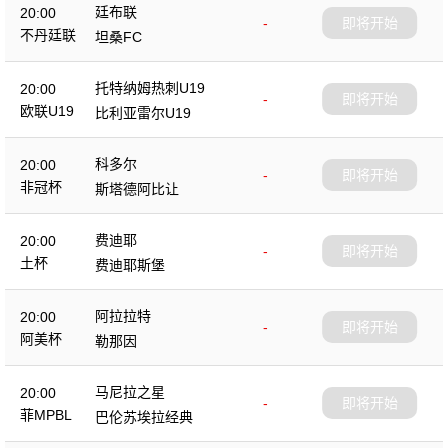
廷布联
20:00
-
即将开始
不丹廷联
坦桑FC
托特纳姆热刺U19
20:00
-
即将开始
欧联U19
比利亚雷尔U19
科多尔
20:00
-
即将开始
非冠杯
斯塔德阿比让
费迪耶
20:00
-
即将开始
土杯
费迪耶斯堡
阿拉拉特
20:00
-
即将开始
阿美杯
勒那因
马尼拉之星
20:00
-
即将开始
菲MPBL
巴伦苏埃拉经典