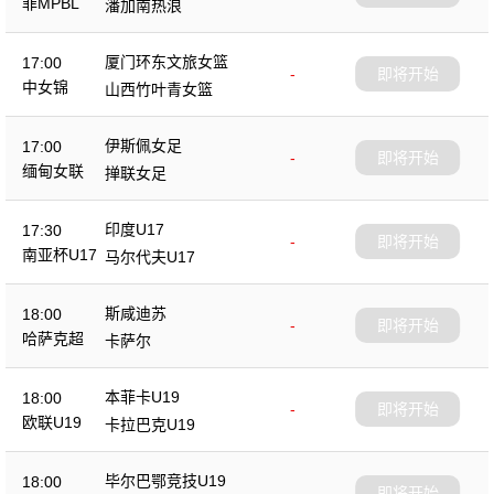
菲MPBL
潘加南热浪
厦门环东文旅女篮
17:00
-
即将开始
中女锦
山西竹叶青女篮
伊斯佩女足
17:00
-
即将开始
缅甸女联
掸联女足
印度U17
17:30
-
即将开始
南亚杯U17
马尔代夫U17
斯咸迪苏
18:00
-
即将开始
哈萨克超
卡萨尔
本菲卡U19
18:00
-
即将开始
欧联U19
卡拉巴克U19
毕尔巴鄂竞技U19
18:00
-
即将开始