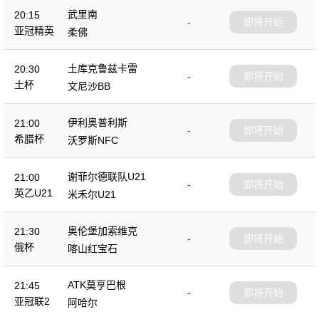
武里南
20:15
-
即将开始
亚冠精英
柔佛
土库克鲁兹卡雷
20:30
-
即将开始
土杯
文尼沙BB
伊利奥普利斯
21:00
-
即将开始
希腊杯
沃罗斯NFC
谢菲尔德联队U21
21:00
-
即将开始
英乙U21
米禾尔U21
奥伦堡加索维克
21:30
-
即将开始
俄杯
喀山红宝石
ATK莫亨巴根
21:45
-
即将开始
亚冠联2
阿哈尔