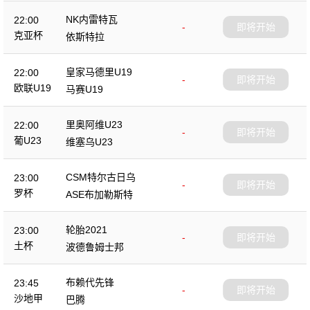
NK内雷特瓦
22:00
-
即将开始
克亚杯
依斯特拉
皇家马德里U19
22:00
-
即将开始
欧联U19
马赛U19
里奥阿维U23
22:00
-
即将开始
葡U23
维塞乌U23
CSM特尔古日乌
23:00
-
即将开始
罗杯
ASE布加勒斯特
轮胎2021
23:00
-
即将开始
土杯
波德鲁姆士邦
布赖代先锋
23:45
-
即将开始
沙地甲
巴腾