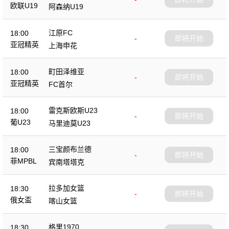
欧联U19
阿森纳U19
江原FC
18:00
-
即将开始
亚冠精英
上海申花
町田泽维亚
18:00
-
即将开始
亚冠精英
FC首尔
雷克斯欧斯U23
18:00
-
即将开始
葡U23
马里迪莫U23
三宝颜布兰德
18:00
-
即将开始
菲MPBL
宾南塔塔克
拉多加女篮
18:30
-
即将开始
俄女盃
喀山女篮
格里1970
18:30