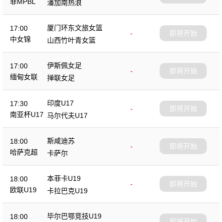
菲MPBL
潘加南热浪
厦门环东文旅女篮
17:00
-
即将开始
中女锦
山西竹叶青女篮
伊斯佩女足
17:00
-
即将开始
缅甸女联
掸联女足
印度U17
17:30
-
即将开始
南亚杯U17
马尔代夫U17
斯咸迪苏
18:00
-
即将开始
哈萨克超
卡萨尔
本菲卡U19
18:00
-
即将开始
欧联U19
卡拉巴克U19
毕尔巴鄂竞技U19
18:00
-
即将开始