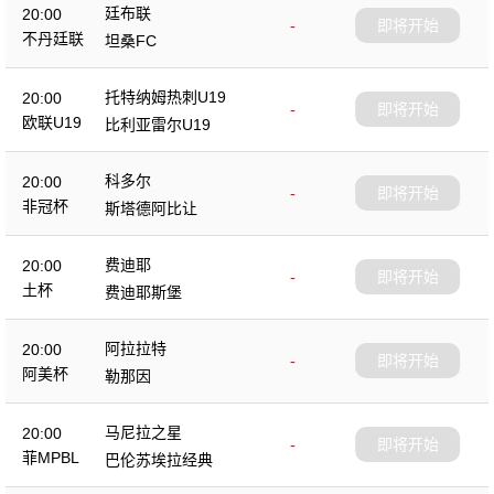
廷布联
20:00
-
即将开始
不丹廷联
坦桑FC
托特纳姆热刺U19
20:00
-
即将开始
欧联U19
比利亚雷尔U19
科多尔
20:00
-
即将开始
非冠杯
斯塔德阿比让
费迪耶
20:00
-
即将开始
土杯
费迪耶斯堡
阿拉拉特
20:00
-
即将开始
阿美杯
勒那因
马尼拉之星
20:00
-
即将开始
菲MPBL
巴伦苏埃拉经典