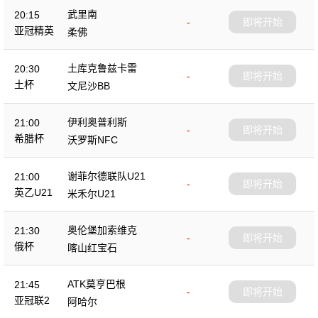
武里南
20:15
-
即将开始
亚冠精英
柔佛
土库克鲁兹卡雷
20:30
-
即将开始
土杯
文尼沙BB
伊利奥普利斯
21:00
-
即将开始
希腊杯
沃罗斯NFC
谢菲尔德联队U21
21:00
-
即将开始
英乙U21
米禾尔U21
奥伦堡加索维克
21:30
-
即将开始
俄杯
喀山红宝石
ATK莫亨巴根
21:45
-
即将开始
亚冠联2
阿哈尔