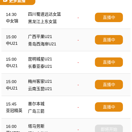
更多直播
四川蜀道远达女篮
14:30
-
直播中
中女锦
黑龙江上东女篮
广西平果U21
15:00
-
直播中
中U21
青岛西海岸U21
昆明城星U21
15:00
-
直播中
中U21
长春亚泰U21
梅州客家U21
15:00
-
直播中
中U21
云南玉昆U21
墨尔本城
15:45
-
直播中
亚冠精英
广岛三箭
塔马劳斯
16:00
-
即将开始