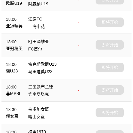
欧联U19
阿森纳U19
江原FC
18:00
-
即将开始
亚冠精英
上海申花
町田泽维亚
18:00
-
即将开始
亚冠精英
FC首尔
雷克斯欧斯U23
18:00
-
即将开始
葡U23
马里迪莫U23
三宝颜布兰德
18:00
-
即将开始
菲MPBL
宾南塔塔克
拉多加女篮
18:30
-
即将开始
俄女盃
喀山女篮
格里1970
18:30