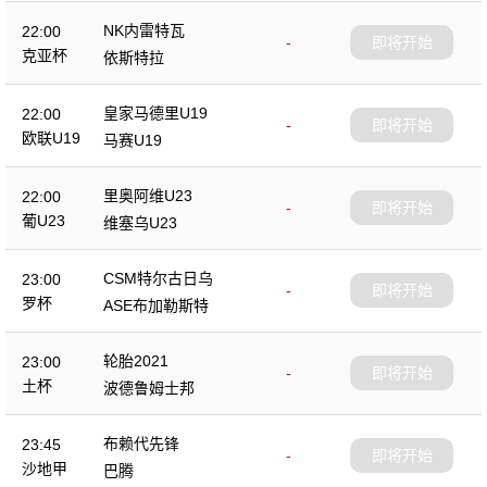
NK内雷特瓦
22:00
-
即将开始
克亚杯
依斯特拉
皇家马德里U19
22:00
-
即将开始
欧联U19
马赛U19
里奥阿维U23
22:00
-
即将开始
葡U23
维塞乌U23
CSM特尔古日乌
23:00
-
即将开始
罗杯
ASE布加勒斯特
轮胎2021
23:00
-
即将开始
土杯
波德鲁姆士邦
布赖代先锋
23:45
-
即将开始
沙地甲
巴腾