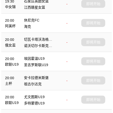
石家庄英励女篮
19:30
-
即将开始
中女锦
江西赣星女篮
休尼克FC
20:00
-
即将开始
阿美杯
海克
切瓦卡塔沃洛格达
20:00
-
即将开始
女篮
俄女盃
诺沃切尔卡斯克女
篮
埃因霍温U19
20:00
-
即将开始
欧联U19
圣吉罗斯联U19
安卡拉德米斯堡
20:00
-
即将开始
土杯
祖古尔达克
尤文图斯U19
20:00
-
即将开始
欧联U19
多特蒙德U19