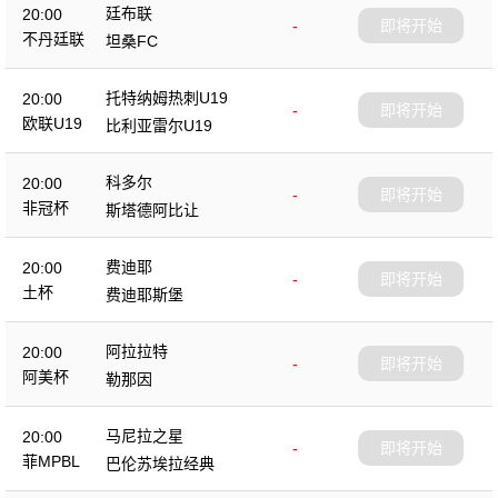
廷布联
20:00
-
即将开始
不丹廷联
坦桑FC
托特纳姆热刺U19
20:00
-
即将开始
欧联U19
比利亚雷尔U19
科多尔
20:00
-
即将开始
非冠杯
斯塔德阿比让
费迪耶
20:00
-
即将开始
土杯
费迪耶斯堡
阿拉拉特
20:00
-
即将开始
阿美杯
勒那因
马尼拉之星
20:00
-
即将开始
菲MPBL
巴伦苏埃拉经典