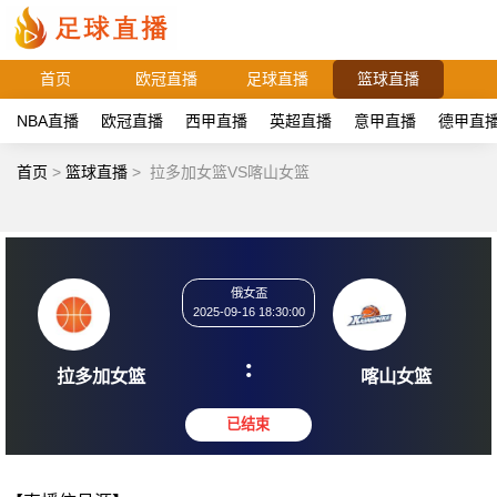
首页
欧冠直播
足球直播
篮球直播
NBA直播
欧冠直播
西甲直播
英超直播
意甲直播
德甲直
首页
>
篮球直播
>
拉多加女篮VS喀山女篮
俄女盃
2025-09-16 18:30:00
:
拉多加女篮
喀山