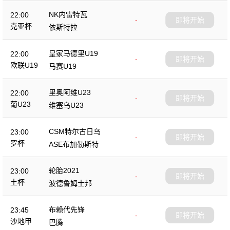
NK内雷特瓦
22:00
-
即将开始
克亚杯
依斯特拉
皇家马德里U19
22:00
-
即将开始
欧联U19
马赛U19
里奥阿维U23
22:00
-
即将开始
葡U23
维塞乌U23
CSM特尔古日乌
23:00
-
即将开始
罗杯
ASE布加勒斯特
轮胎2021
23:00
-
即将开始
土杯
波德鲁姆士邦
布赖代先锋
23:45
-
即将开始
沙地甲
巴腾