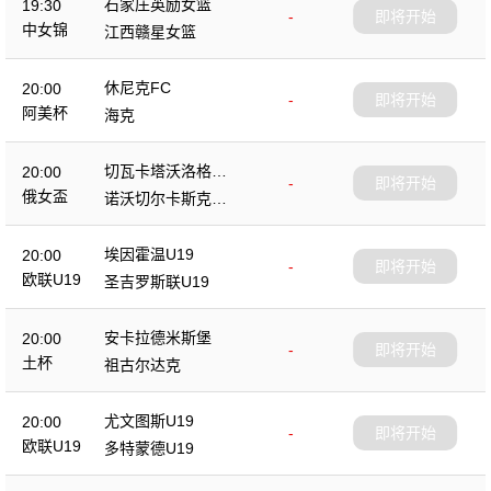
石家庄英励女篮
19:30
-
即将开始
中女锦
江西赣星女篮
休尼克FC
20:00
-
即将开始
阿美杯
海克
切瓦卡塔沃洛格达
20:00
-
即将开始
女篮
俄女盃
诺沃切尔卡斯克女
篮
埃因霍温U19
20:00
-
即将开始
欧联U19
圣吉罗斯联U19
安卡拉德米斯堡
20:00
-
即将开始
土杯
祖古尔达克
尤文图斯U19
20:00
-
即将开始
欧联U19
多特蒙德U19