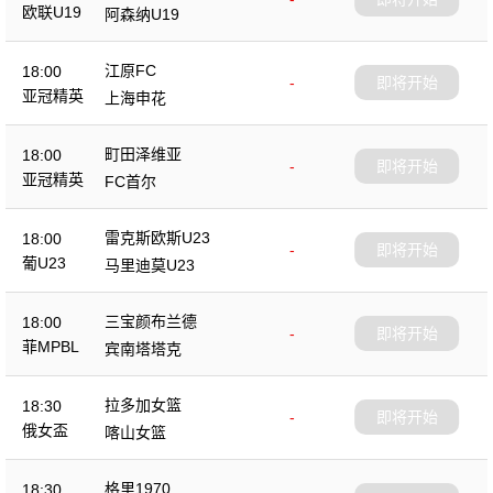
欧联U19
阿森纳U19
江原FC
18:00
-
即将开始
亚冠精英
上海申花
町田泽维亚
18:00
-
即将开始
亚冠精英
FC首尔
雷克斯欧斯U23
18:00
-
即将开始
葡U23
马里迪莫U23
三宝颜布兰德
18:00
-
即将开始
菲MPBL
宾南塔塔克
拉多加女篮
18:30
-
即将开始
俄女盃
喀山女篮
格里1970
18:30