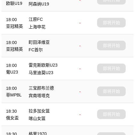
欧联U19
阿森纳U19
江原FC
18:00
-
即将开始
亚冠精英
上海申花
町田泽维亚
18:00
-
即将开始
亚冠精英
FC首尔
雷克斯欧斯U23
18:00
-
即将开始
葡U23
马里迪莫U23
三宝颜布兰德
18:00
-
即将开始
菲MPBL
宾南塔塔克
拉多加女篮
18:30
-
即将开始
俄女盃
喀山女篮
格里1970
18:30