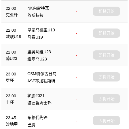
NK内雷特瓦
22:00
-
即将开始
克亚杯
依斯特拉
皇家马德里U19
22:00
-
即将开始
欧联U19
马赛U19
里奥阿维U23
22:00
-
即将开始
葡U23
维塞乌U23
CSM特尔古日乌
23:00
-
即将开始
罗杯
ASE布加勒斯特
轮胎2021
23:00
-
即将开始
土杯
波德鲁姆士邦
布赖代先锋
23:45
-
即将开始
沙地甲
巴腾