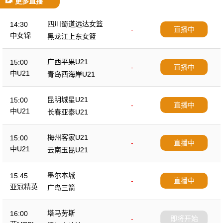
更多直播
四川蜀道远达女篮
14:30
-
直播中
中女锦
黑龙江上东女篮
广西平果U21
15:00
-
直播中
中U21
青岛西海岸U21
昆明城星U21
15:00
-
直播中
中U21
长春亚泰U21
梅州客家U21
15:00
-
直播中
中U21
云南玉昆U21
墨尔本城
15:45
-
直播中
亚冠精英
广岛三箭
塔马劳斯
16:00
-
即将开始