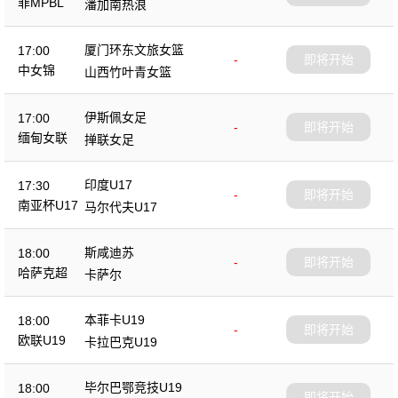
菲MPBL
潘加南热浪
厦门环东文旅女篮
17:00
-
即将开始
中女锦
山西竹叶青女篮
伊斯佩女足
17:00
-
即将开始
缅甸女联
掸联女足
印度U17
17:30
-
即将开始
南亚杯U17
马尔代夫U17
斯咸迪苏
18:00
-
即将开始
哈萨克超
卡萨尔
本菲卡U19
18:00
-
即将开始
欧联U19
卡拉巴克U19
毕尔巴鄂竞技U19
18:00
-
即将开始