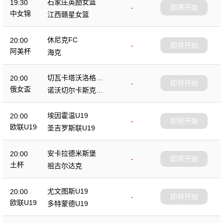
石家庄英励女篮
19:30
-
即将开始
中女锦
江西赣星女篮
休尼克FC
20:00
-
即将开始
阿美杯
海克
切瓦卡塔沃洛格达
20:00
-
即将开始
女篮
俄女盃
诺沃切尔卡斯克女
篮
埃因霍温U19
20:00
-
即将开始
欧联U19
圣吉罗斯联U19
安卡拉德米斯堡
20:00
-
即将开始
土杯
祖古尔达克
尤文图斯U19
20:00
-
即将开始
欧联U19
多特蒙德U19