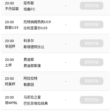
廷布联
20:00
-
即将开始
不丹廷联
坦桑FC
托特纳姆热刺U19
20:00
-
即将开始
欧联U19
比利亚雷尔U19
科多尔
20:00
-
即将开始
非冠杯
斯塔德阿比让
费迪耶
20:00
-
即将开始
土杯
费迪耶斯堡
阿拉拉特
20:00
-
即将开始
阿美杯
勒那因
马尼拉之星
20:00
-
即将开始
菲MPBL
巴伦苏埃拉经典