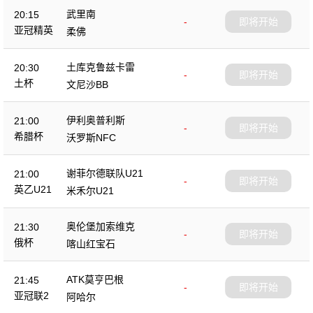
武里南
20:15
-
即将开始
亚冠精英
柔佛
土库克鲁兹卡雷
20:30
-
即将开始
土杯
文尼沙BB
伊利奥普利斯
21:00
-
即将开始
希腊杯
沃罗斯NFC
谢菲尔德联队U21
21:00
-
即将开始
英乙U21
米禾尔U21
奥伦堡加索维克
21:30
-
即将开始
俄杯
喀山红宝石
ATK莫亨巴根
21:45
-
即将开始
亚冠联2
阿哈尔