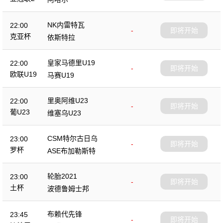
NK内雷特瓦
22:00
-
即将开始
克亚杯
依斯特拉
皇家马德里U19
22:00
-
即将开始
欧联U19
马赛U19
里奥阿维U23
22:00
-
即将开始
葡U23
维塞乌U23
CSM特尔古日乌
23:00
-
即将开始
罗杯
ASE布加勒斯特
轮胎2021
23:00
-
即将开始
土杯
波德鲁姆士邦
布赖代先锋
23:45
-
即将开始