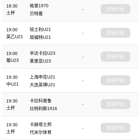
格里1970
18:30
-
即将开始
土杯
贝特曼
班士利U21
19:00
-
即将开始
英乙U21
屈福特U21
辛达卡拉U23
19:00
-
即将开始
葡U23
莱里亚U23
上海申花U21
19:30
-
即将开始
中U21
大连英博U21
卡拉科普鲁
19:30
-
即将开始
土杯
比特利斯1916
卡赫塔士邦
19:30
-
即将开始
土杯
代米尔体育