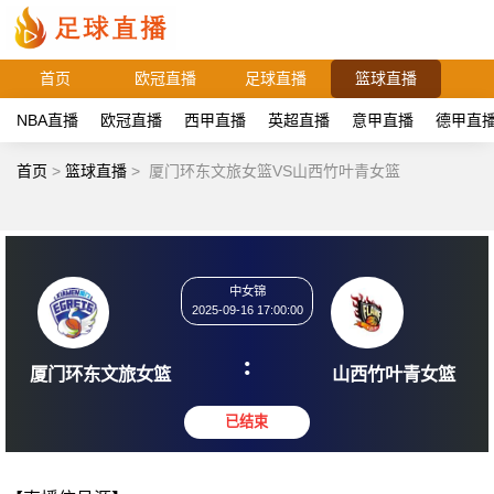
首页
欧冠直播
足球直播
篮球直播
NBA直播
欧冠直播
西甲直播
英超直播
意甲直播
德甲直
首页
>
篮球直播
>
厦门环东文旅女篮VS山西竹叶青女篮
中女锦
2025-09-16 17:00:00
:
厦门环东文旅女篮
山西竹叶