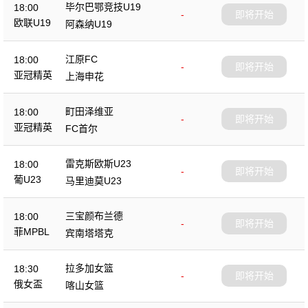
毕尔巴鄂竞技U19
18:00
-
即将开始
欧联U19
阿森纳U19
江原FC
18:00
-
即将开始
亚冠精英
上海申花
町田泽维亚
18:00
-
即将开始
亚冠精英
FC首尔
雷克斯欧斯U23
18:00
-
即将开始
葡U23
马里迪莫U23
三宝颜布兰德
18:00
-
即将开始
菲MPBL
宾南塔塔克
拉多加女篮
18:30
-
即将开始
俄女盃
喀山女篮