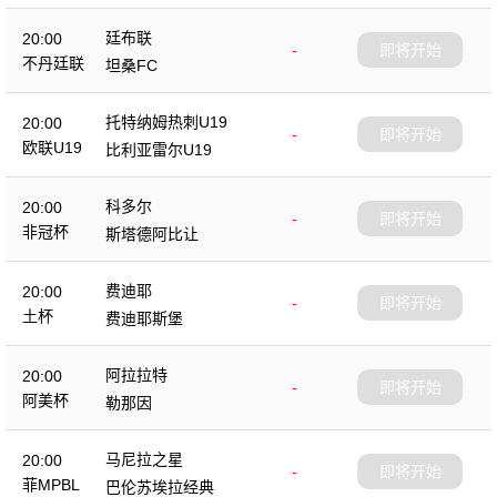
廷布联
20:00
-
即将开始
不丹廷联
坦桑FC
托特纳姆热刺U19
20:00
-
即将开始
欧联U19
比利亚雷尔U19
科多尔
20:00
-
即将开始
非冠杯
斯塔德阿比让
费迪耶
20:00
-
即将开始
土杯
费迪耶斯堡
阿拉拉特
20:00
-
即将开始
阿美杯
勒那因
马尼拉之星
20:00
-
即将开始
菲MPBL
巴伦苏埃拉经典