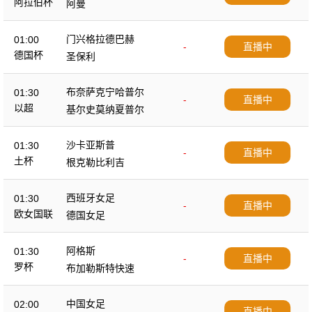
阿拉伯杯
阿曼
门兴格拉德巴赫
01:00
-
直播中
德国杯
圣保利
布奈萨克宁哈普尔
01:30
-
直播中
以超
基尔史莫纳夏普尔
沙卡亚斯普
01:30
-
直播中
土杯
根克勒比利吉
西班牙女足
01:30
-
直播中
欧女国联
德国女足
阿格斯
01:30
-
直播中
罗杯
布加勒斯特快速
中国女足
02:00
-
直播中