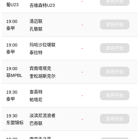
-
即将开始
葡U23
吉维森特U23
清迈联
19:00
-
即将开始
泰甲
孔敬联
玛哈沙拉堪联
19:00
-
即将开始
泰甲
泰拉特
宾南塔塔克
19:00
-
即将开始
菲MPBL
奎松胡斯克尔
查英特
19:30
-
即将开始
泰甲
帕塔尼
淡滨尼流浪者
19:30
-
即将开始
东盟锦标
巴吞联
南京天之蓝