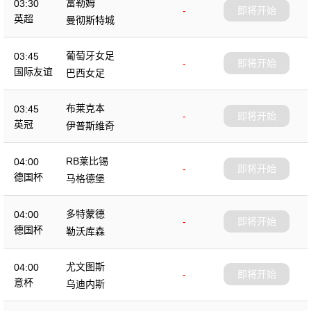
富勒姆
03:30
-
即将开始
英超
曼彻斯特城
葡萄牙女足
03:45
-
即将开始
国际友谊
巴西女足
布莱克本
03:45
-
即将开始
英冠
伊普斯维奇
RB莱比锡
04:00
-
即将开始
德国杯
马格德堡
多特蒙德
04:00
-
即将开始
德国杯
勒沃库森
尤文图斯
04:00
-
即将开始
意杯
乌迪内斯