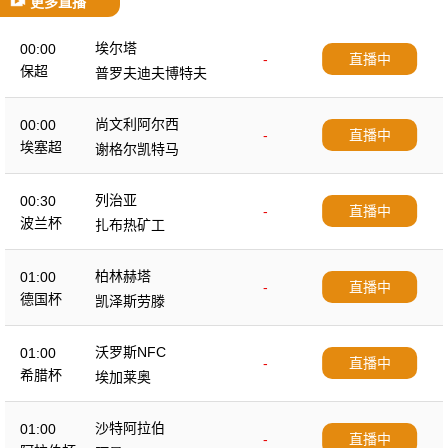
更多直播
埃尔塔
00:00
-
直播中
保超
普罗夫迪夫博特夫
尚文利阿尔西
00:00
-
直播中
埃塞超
谢格尔凯特马
列治亚
00:30
-
直播中
波兰杯
扎布热矿工
柏林赫塔
01:00
-
直播中
德国杯
凯泽斯劳滕
沃罗斯NFC
01:00
-
直播中
希腊杯
埃加莱奥
沙特阿拉伯
01:00
-
直播中