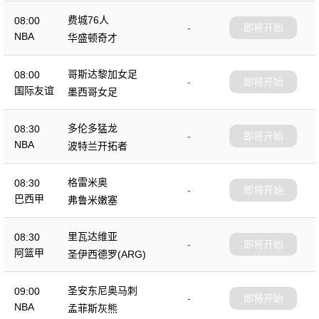
费城76人
08:00
-
即将开始
NBA
华盛顿奇才
哥斯达黎加女足
08:00
-
即将开始
国际友谊
墨西哥女足
多伦多猛龙
08:30
-
即将开始
NBA
波特兰开拓者
格雷米奥
08:30
-
即将开始
巴西甲
弗鲁米嫩塞
里瓦达维亚
08:30
-
即将开始
阿篮甲
圣伊西德罗(ARG)
圣安东尼奥马刺
09:00
-
即将开始
NBA
孟菲斯灰熊