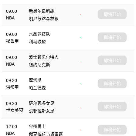
新奥尔良鹈鹕
09:00
-
即将开始
NBA
明尼苏达森林狼
水晶竞技队
09:00
-
即将开始
秘鲁甲
利马联盟
波士顿凯尔特人
09:00
-
即将开始
NBA
纽约尼克斯
摩塔瓜
09:30
-
即将开始
洪都甲
帕兰德森
萨尔瓦多女足
09:30
-
即将开始
世女美预
洪都拉斯女足
金州勇士
12:00
-
即将开始
NBA
俄克拉荷马城雷霆