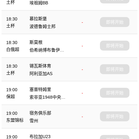
土杯
埃祖姆BB
慕拉斯堡
18:30
-
即将开始
土杯
波德鲁姆士邦
斯莫根
18:30
-
即将开始
白俄超
伯希纳博布鲁伊斯
克
锡瓦斯体育
18:30
-
即将开始
土杯
阿利亚加AS
塞普特姆里
19:00
-
即将开始
保超
索非亚1948中央陆
军
宿务俱乐部
19:00
-
即将开始
东盟锦标
雪州
布拉加U23
19:00