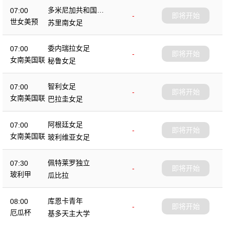
多米尼加共和国女
07:00
-
即将开始
足
世女美预
苏里南女足
委内瑞拉女足
07:00
-
即将开始
女南美国联
秘鲁女足
智利女足
07:00
-
即将开始
女南美国联
巴拉圭女足
阿根廷女足
07:00
-
即将开始
女南美国联
玻利维亚女足
佩特莱罗独立
07:30
-
即将开始
玻利甲
瓜比拉
库恩卡青年
08:00
-
即将开始
厄瓜杯
基多天主大学