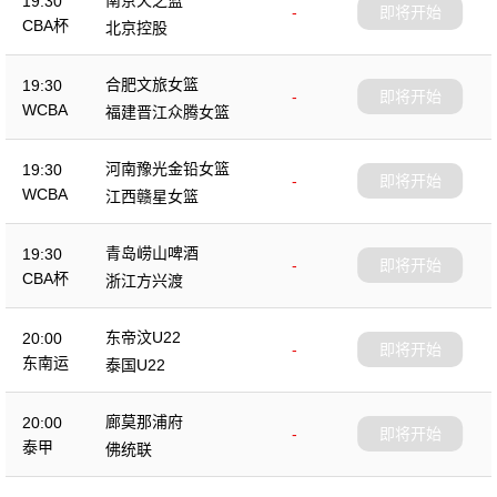
19:30
-
即将开始
CBA杯
北京控股
合肥文旅女篮
19:30
-
即将开始
WCBA
福建晋江众腾女篮
河南豫光金铅女篮
19:30
-
即将开始
WCBA
江西赣星女篮
青岛崂山啤酒
19:30
-
即将开始
CBA杯
浙江方兴渡
东帝汶U22
20:00
-
即将开始
东南运
泰国U22
廊莫那浦府
20:00
-
即将开始
泰甲
佛统联