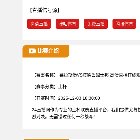
【直播信号源】
高清直播
咪咕体育
免费直播
腾讯体育
比赛介绍
【赛事名称】
慕拉斯堡VS波德鲁姆士邦 高清直播在线
【赛事分类】
土杯
【开赛时间】
2025-12-03 18:30:00
24直播网作为专业的土杯联赛直播平台，我们提供尤慕
烈对决。无需错过任何一秒战斗！