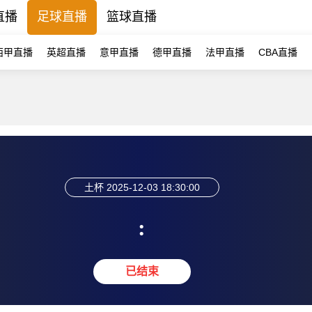
直播
足球直播
篮球直播
西甲直播
英超直播
意甲直播
德甲直播
法甲直播
CBA直播
土杯
2025-12-03 18:30:00
:
已结束