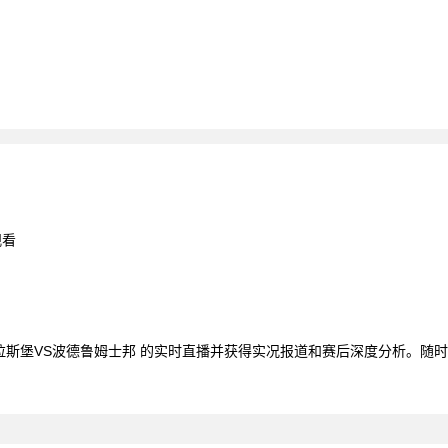
观看
拉斯堡VS波德鲁姆士邦 的实时直播并获得实况报道和赛后深度分析。随