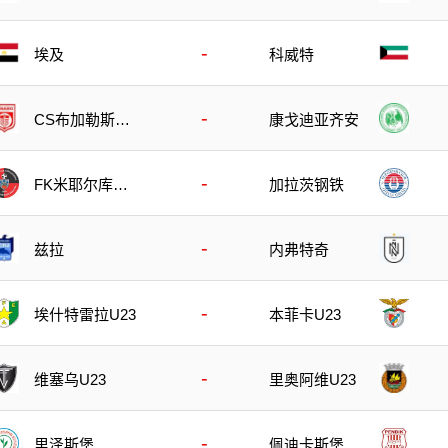
-
埃及
科威特
-
CS布加勒斯特
康戈迪亚齐安
迪纳摩
-
FK米耶尔库雷
加拉茨钢铁
亚丘克
-
兹拉
内弗特奇
-
埃什特雷拉U23
本菲卡U23
-
维塞乌U23
里奥阿维U23
-
里泽斯堡
佩迪卡斯堡