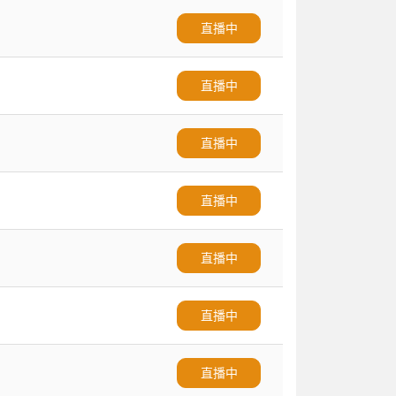
直播中
直播中
直播中
直播中
直播中
直播中
直播中