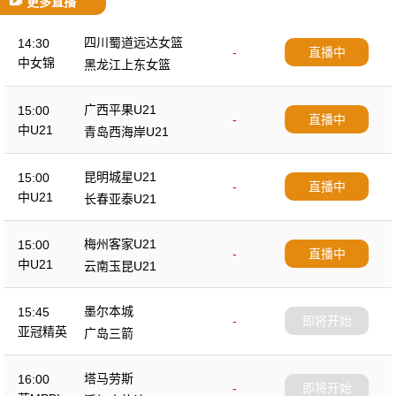
更多直播
四川蜀道远达女篮
14:30
-
直播中
中女锦
黑龙江上东女篮
广西平果U21
15:00
-
直播中
中U21
青岛西海岸U21
昆明城星U21
15:00
-
直播中
中U21
长春亚泰U21
梅州客家U21
15:00
-
直播中
中U21
云南玉昆U21
墨尔本城
15:45
-
即将开始
亚冠精英
广岛三箭
塔马劳斯
16:00
-
即将开始