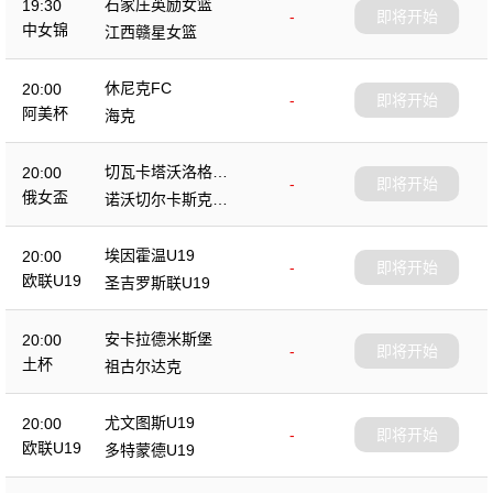
石家庄英励女篮
19:30
-
即将开始
中女锦
江西赣星女篮
休尼克FC
20:00
-
即将开始
阿美杯
海克
切瓦卡塔沃洛格达
20:00
-
即将开始
女篮
俄女盃
诺沃切尔卡斯克女
篮
埃因霍温U19
20:00
-
即将开始
欧联U19
圣吉罗斯联U19
安卡拉德米斯堡
20:00
-
即将开始
土杯
祖古尔达克
尤文图斯U19
20:00
-
即将开始
欧联U19
多特蒙德U19