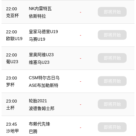
NK内雷特瓦
22:00
-
即将开始
克亚杯
依斯特拉
皇家马德里U19
22:00
-
即将开始
欧联U19
马赛U19
里奥阿维U23
22:00
-
即将开始
葡U23
维塞乌U23
CSM特尔古日乌
23:00
-
即将开始
罗杯
ASE布加勒斯特
轮胎2021
23:00
-
即将开始
土杯
波德鲁姆士邦
布赖代先锋
23:45
-
即将开始
沙地甲
巴腾