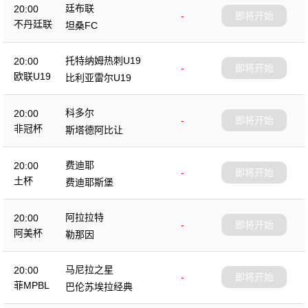
廷布联
20:00
-
即将开始
不丹廷联
坦桑FC
托特纳姆热刺U19
20:00
-
即将开始
欧联U19
比利亚雷尔U19
科多尔
20:00
-
即将开始
非冠杯
斯塔德阿比让
费迪耶
20:00
-
即将开始
土杯
费迪耶斯堡
阿拉拉特
20:00
-
即将开始
阿美杯
勒那因
马尼拉之星
20:00
-
即将开始
菲MPBL
巴伦苏埃拉经典