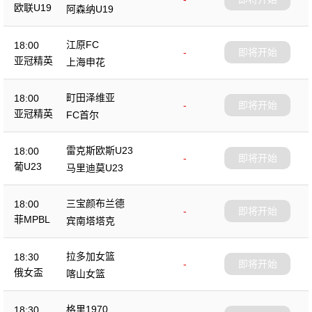
欧联U19
阿森纳U19
江原FC
18:00
-
即将开始
亚冠精英
上海申花
町田泽维亚
18:00
-
即将开始
亚冠精英
FC首尔
雷克斯欧斯U23
18:00
-
即将开始
葡U23
马里迪莫U23
三宝颜布兰德
18:00
-
即将开始
菲MPBL
宾南塔塔克
拉多加女篮
18:30
-
即将开始
俄女盃
喀山女篮
格里1970
18:30