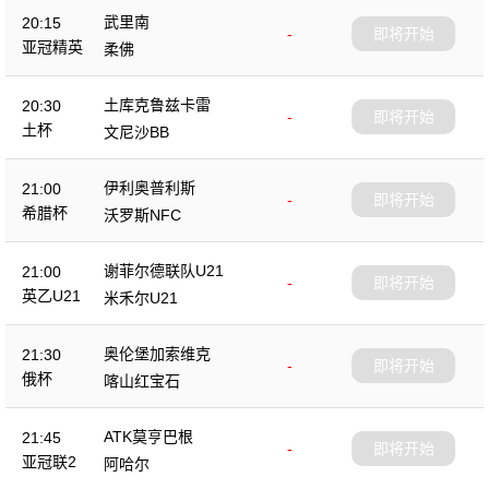
武里南
20:15
-
即将开始
亚冠精英
柔佛
土库克鲁兹卡雷
20:30
-
即将开始
土杯
文尼沙BB
伊利奥普利斯
21:00
-
即将开始
希腊杯
沃罗斯NFC
谢菲尔德联队U21
21:00
-
即将开始
英乙U21
米禾尔U21
奥伦堡加索维克
21:30
-
即将开始
俄杯
喀山红宝石
ATK莫亨巴根
21:45
-
即将开始
亚冠联2
阿哈尔