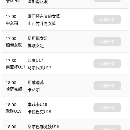
菲MPBL
潘加南热浪
厦门环东文旅女篮
17:00
-
即将开始
中女锦
山西竹叶青女篮
伊斯佩女足
17:00
-
即将开始
缅甸女联
掸联女足
印度U17
17:30
-
即将开始
南亚杯U17
马尔代夫U17
斯咸迪苏
18:00
-
即将开始
哈萨克超
卡萨尔
本菲卡U19
18:00
-
即将开始
欧联U19
卡拉巴克U19
毕尔巴鄂竞技U19
18:00
-
即将开始